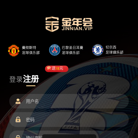
送
18
元
注册
登录