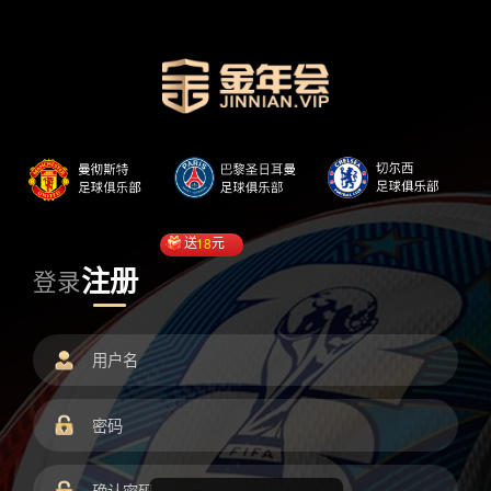
送
18
元
注册
登录