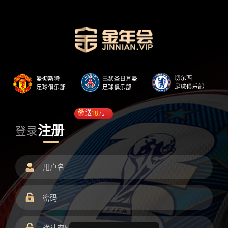
送
18
元
注册
登录